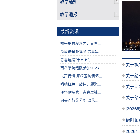
教学通知
教学通报
最新资讯
振兴乡村凝众力，青春...
荷风送暖赴莲乡 青春实...
青春建设“十五五”，...
关于拟
南岳学院组队参加2026...
关于给
以声传情 厚植国防情怀...
唱响红色主旋律，凝聚...
关于印
沙场砺精兵，青春展锋...
关于给
向美而行绽芳华 以艺...
[20
衡阳师
202