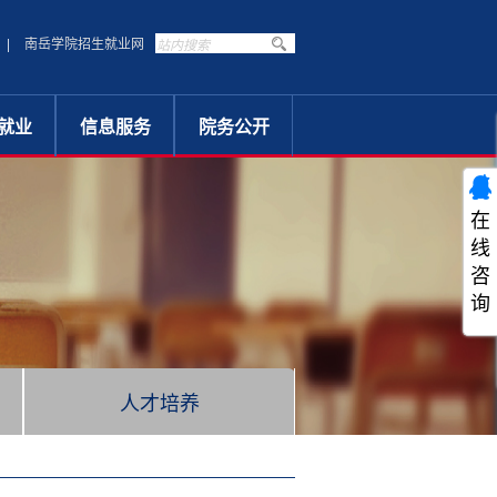
|
南岳学院招生就业网
|
就业
信息服务
院务公开
指南
办事指南
领导机构
专栏
通知公告
公开目录
在
领导信箱
规章制度
线
学生服务
工作安排
咨
图书馆
学院年度工作
询
下载中心
公示公告
人才培养