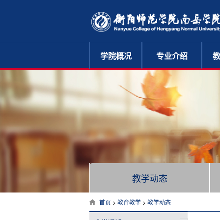
学院概况
专业介绍
汉语言文学
法学
英语
学院简介
商务英语
生物科学
学院机构
地理科学
历史学
音乐表演
学院领导
音乐学
计算机科学与技术
学院风采
美术学
体育教育
学前教育
思想政治教育
校徽校训
国际贸易与经济
经济学
数学与应用数学
化学
应用化学
物理学
电子信息工程
电子信息科学与技术
教学动态
旅游管理
财务管理
首页
>
教育教学
>
教学动态