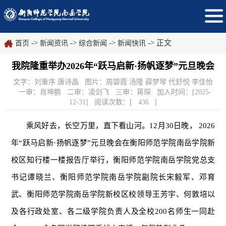
->
->
->
-> 正文
首页
新闻资讯
综合新闻
新闻快讯
我院隆重举办2026年“跃马启新·扬帆逐梦”元旦晚会
文字：刘重序 唐诗晶 图片：周碧霞 汤隆 薛梦琴 代舒悦 李佳怡
一审：肖坤鹏 二审：凌剑飞 三审：蒋琛 加入时间：[2025-
12-31] 阅读次数：[
436
]
乘风好去，长空万里，直下看山河。12月30日晚， 2026
年“跃马启新·扬帆逐梦”元旦晚会在衡阳师范学院南岳学院新
校区知行楼一楼报告厅举行，衡阳师范学院南岳学院党总支
书记谭晓兰、衡阳师范学院南岳学院副院长宋毅军、邓育
武、衡阳师范学院南岳学院新校区校领导王芳宇、何敦培以
及各行政处室、各二级学院负责人及全校200名师生一同赴