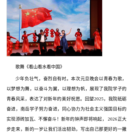
歌舞《看山看水看中国》
少年负壮气，奋烈自有时。本次元旦晚会以青春为歌，
以梦想为舞，以奋斗为翼，以理想为帆，展现了我院学子的
青春风采，表达了对新年的美好祝愿。回望2025，我院砥砺
奋进，南岳学子努力奋进，同心协力为社会主义强国目标的
实现添砖加瓦、不懈奋斗！新年的钟声即将响起， 2026正大
步走来，新的一岁让我们活出韧劲，写出自己那更好的一撇