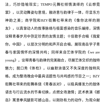
法，巧妙隐喻现实；TEMPO元舞社倾情演绎的《云想霓
裳》，以灵动舞姿勾意境，融诗意与韵律于一体，尽显东方
神韵之美；商学院和BZY街舞社带来的《像你这样的朋
友》，以真挚动人的叙事脉络与极富感染的音乐编排，深情
诠释青春岁月中弥足珍贵的友情主题；十佳歌手合唱《我爱
你，中国》，以层次分明的和声开启合唱，展现南岳学子青
春与家国情怀的深情共鸣；同样来自艺体学院的《we are
young》，诠释青春与韵律的完美融合，尽展艺体交织的独特
魅力；脱口秀《体检》，以幽默诙谐又不失深度的独特风
格，成为整场晚会中最具话题性与共鸣感的节目之一；BZY
街舞社带来的街舞串烧《青春派对》，以极具爆发力的肢体
语言与行云流水的节奏切换，点燃全场激情；武术表演《撼
岳》寓意拳风腿影可撼山岳，以刚劲有力的动作，为观众献