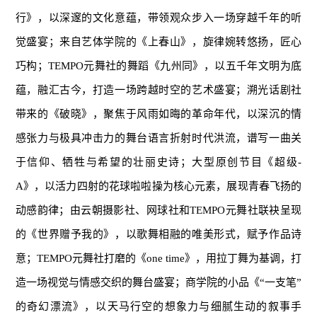
行》，以深邃的文化意蕴，带领观众步入一场穿越千年的听
觉盛宴；来自艺体学院的《上春山》，旋律婉转悠扬，匠心
巧构；TEMPO元舞社的舞蹈《九州同》，以五千年文明为底
蕴，融汇古今，打造一场跨越时空的艺术盛宴；溯光话剧社
带来的《破晓》，聚焦于风雨如晦的革命年代，以深沉的情
感张力与极具冲击力的舞台语言折射时代洪流，谱写一曲关
于信仰、牺牲与希望的壮丽史诗；大型原创节目《超级-
A》，以活力四射的花球啦啦操为核心元素，展现青春飞扬的
动感韵律；由云朝摄影社、网球社和TEMPO元舞社联袂呈现
的《世界赠予我的》，以歌舞相融的唯美形式，赋予作品诗
意；TEMPO元舞社打磨的《one time》，用拉丁舞为基调，打
造一场视觉与情感交织的舞台盛宴；商学院的小品《“一支笔”
的奇幻漂流》，以天马行空的想象力与细腻生动的叙事手