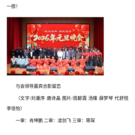
一捺！
与会领导嘉宾合影留恋
（文字/刘重序 唐诗晶 图片/周碧霞 汤隆 薛梦琴 代舒悦
李佳怡）
一审：肖坤鹏 二审：凌剑飞 三审：蒋琛