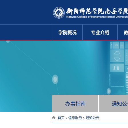
学院概况
专业介绍
汉语言文学
法学
英语
学院简介
商务英语
生物科学
学院机构
地理科学
历史学
音乐表演
学院领导
音乐学
计算机科学与技术
学院风采
美术学
体育教育
学前教育
思想政治教育
校徽校训
国际贸易与经济
经济学
数学与应用数学
化学
应用化学
物理学
电子信息工程
电子信息科学与技术
办事指南
通知公
旅游管理
财务管理
首页
>
信息服务
>
通知公告