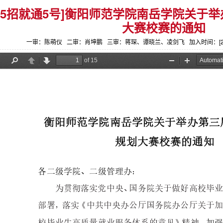
025招就通5号]衡阳师范学院南岳学院关于
大赛校赛的通知
一审：陈萌仪 二审：肖坤鹏 三审：蒋琛、谭晓兰、凌剑飞 加入时间：[2025