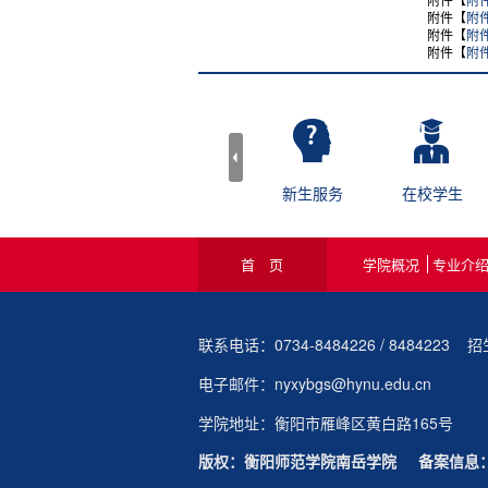
附件【
附
附件【
附
附件【
附
图书馆
网站管理
新生服务
在校学生
首 页
学院概况
专业介
联系电话：0734-8484226 / 8484223 招
电子邮件：nyxybgs@hynu.edu.cn
学院地址：衡阳市雁峰区黄白路165号
版权：衡阳师范学院南岳学院 备案信息： 湘I