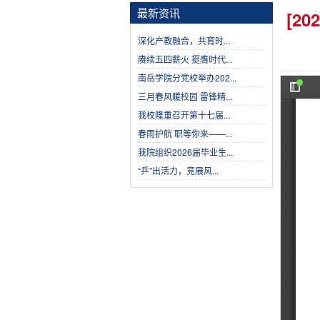
最新资讯
[2
深化产教融合，共育时...
赓续五四薪火 挺膺时代...
南岳学院分党校举办202...
三月春风暖校园 雷锋精...
我校隆重召开第十七届...
春雨护航 职等你来——...
我院组织2026届毕业生...
“乒”出活力，竞展风...