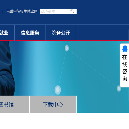
|
南岳学院招生就业网
|
就业
信息服务
院务公开
指南
办事指南
领导机构
专栏
通知公告
公开目录
在
领导信箱
规章制度
线
学生服务
工作安排
咨
图书馆
学院年度工作
询
下载中心
公示公告
图书馆
下载中心